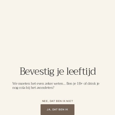
Een elegante en frisse Chardonnay uit Umbrië,
geproduceerd door het gerenommeerde wijnhuis
Marchesi Antinori op het Castello della Sala. De wijn
heeft een heldere strogele kleur en biedt aroma’s van
gele appel, witte bloesem, citroen en een subtiele hint
van vanille. In de mond is de wijn romig met een
levendige zuurgraad, wat zorgt voor een mooie balans
en een frisse afdronk. Ideaal bij gegrilde vis, romige
pastagerechten of lichte vleesgerechten.
Bevestig je leeftijd
DETAILS
We moeten het even zeker weten… Ben je 18+ of drink je
nog cola bij het avondeten?
Laat je meenemen in de wereld van
uitzonderlijke wijnen, zorgvuldig
NEE, DAT BEN IK NIET
geselecteerd om jouw wijnbeleving naar
JA, DAT BEN IK
een hoger niveau te tillen.