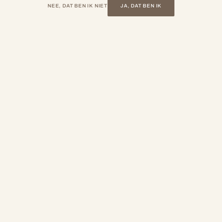
NEE, DAT BEN IK NIET
JA, DAT BEN IK
SHOP ALLES
op de hoogte van nieuwe wij
exclusieve aanbiedingen