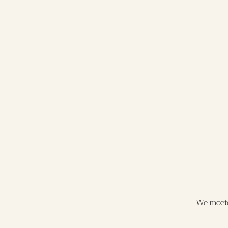
Home
Alle wijnen
Azienda Agricola Pieropan Soave Classico Calvari
Laat je meenem
geselecteerd 
We moete