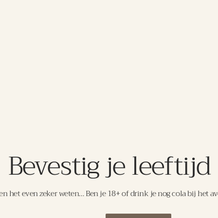
landgoed van de
tijdperk en is 
no Magnum
De naam Calvar
het is om de v
voor het eerst
karakteristieke
(vlier)bloesem
prachtige leng
DETAILS
en in de wereld van uitzonderlijke wijn
Bevestig je leeftijd
om jouw wijnbeleving naar een hoger nive
n het even zeker weten… Ben je 18+ of drink je nog cola bij het a
Aanbevolen voor jou