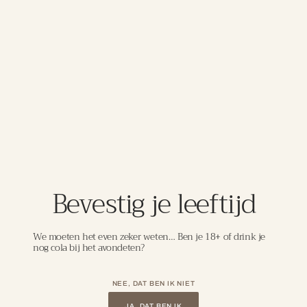
blend van Pinot Noir, Chardonnay en Pinot Meunier uit
meerdere oogstjaren, zorgvuldig geselecteerd door de
Krug keldermeester. In de neus tonen van rijp wit fruit,
brioche, amandel en subtiele honing, aangevuld met
delicate florale en rokerige nuances. De smaak is rijk en
gelaagd, met een romige mousse, verfijnde frisheid en
een uitzonderlijk lange, harmonieuze afdronk. De wijn
rijpt jarenlang op de fles, wat zorgt voor diepe
complexiteit, elegantie en finesse. Perfect als ultiem
aperitief of bij luxe gerechten zoals kreeft, oesters, fijne
visgerechten en truffelgerechten.
Bevestig je leeftijd
DETAILS
We moeten het even zeker weten… Ben je 18+ of drink je
nog cola bij het avondeten?
Laat je meenemen in de wereld van
NEE, DAT BEN IK NIET
uitzonderlijke wijnen, zorgvuldig
JA, DAT BEN IK