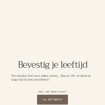
Bordeaux, een regio met zandige kleibodems en een
gematigd oceaanklimaat. De wijn rijpt deels in
roestvrijstalen tanks en deels op eikenhouten vaten, wat
zorgt voor een mooie balans tussen frisheid en zachte
houttonen. In de neus aroma’s van rijpe pruimen, zwarte
kersen en een lichte kruidigheid. De smaak is soepel,
rond en fruitgedreven met zachte tannines en een
aangename, lange afdronk. Perfect bij gegrild rood vlees,
pasta’s met romige sauzen en milde kazen.
Bevestig je leeftijd
DETAILS
We moeten het even zeker weten… Ben je 18+ of drink je
nog cola bij het avondeten?
Laat je meenemen in de wereld van
uitzonderlijke wijnen, zorgvuldig
NEE, DAT BEN IK NIET
geselecteerd om jouw wijnbeleving naar
JA, DAT BEN IK
een hoger niveau te tillen.