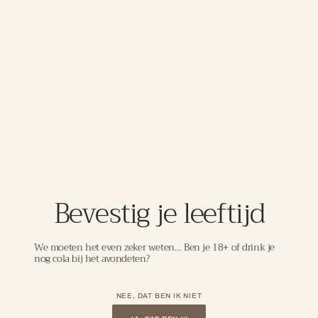
Deze Rondebosch Cabernet Sauvignon – Shiraz komt
uit Zuid-Afrika, waar het warme klimaat en de diverse
bodems zorgen voor optimale rijping van de druiven. De
blend bestaat uit Cabernet Sauvignon voor structuur en
donkere fruittonen, en Shiraz voor kruidigheid en rondeur.
De wijn rijpt in roestvrijstalen tanks om het fruitige
karakter te behouden. In de neus aroma’s van zwarte
bessen, pruimen en een vleugje peper. De smaak is vol,
soepel en fruitgedreven met milde tannines en een
aangename, kruidige afdronk. Perfect bij gegrild vlees,
kruidige stoofschotels en stevige kazen.
Bevestig je leeftijd
DETAILS
We moeten het even zeker weten… Ben je 18+ of drink je
nog cola bij het avondeten?
Laat je meenemen in de wereld van
NEE, DAT BEN IK NIET
uitzonderlijke wijnen, zorgvuldig