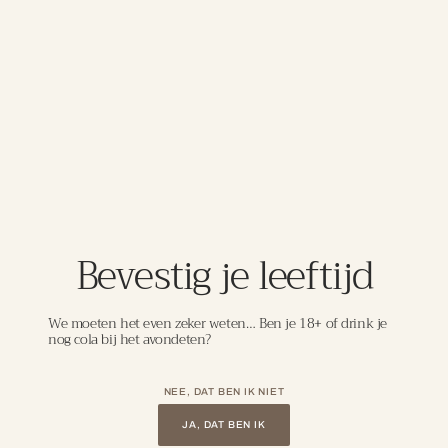
een regio met een continentaal klimaat en kalk- en
leisteenrijke bodems. De wijn is gemaakt van 100%
biologisch geteelde Pinot Noir-druiven en rijpt in
roestvrijstalen tanks om het pure fruit en de frisse zuren
te behouden. In de neus aroma’s van aardbei, zoete
wilde bessen en een lichte mineraliteit. De smaak is
elegant, soepel en fruitgedreven met zachte tannines,
frisse zuren en een verfijnde afdronk. Perfect bij
prosciutto, gevogelte en lichte pastagerechten.
Bevestig je leeftijd
DETAILS
We moeten het even zeker weten… Ben je 18+ of drink je
nog cola bij het avondeten?
Laat je meenemen in de wereld van
uitzonderlijke wijnen, zorgvuldig
NEE, DAT BEN IK NIET
geselecteerd om jouw wijnbeleving naar
JA, DAT BEN IK
een hoger niveau te tillen.