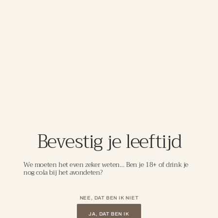
De Vajra Langhe Nebbiolo is een verfijnde en elegante
wijn uit Piemonte, gemaakt van 100% Nebbiolo. De
druiven komen van hooggelegen wijngaarden, wat zorgt
voor frisheid en finesse. In de neus aroma’s van rode
kersen, rozenblaadjes en een vleugje specerijen. De
smaak is fris en levendig, met een fijne structuur,
elegante tannines en een lange, minerale afdronk. Een
jonge Nebbiolo die nu al prachtig drinkbaar is, maar ook
nog wat rijping aankan. Perfect bij risotto met
paddenstoelen, gevogelte, vitello tonnato of fijne
vleesgerechten.
Bevestig je leeftijd
DETAILS
We moeten het even zeker weten… Ben je 18+ of drink je
nog cola bij het avondeten?
Laat je meenemen in de wereld van
NEE, DAT BEN IK NIET
uitzonderlijke wijnen, zorgvuldig
geselecteerd om jouw wijnbeleving naar
JA, DAT BEN IK